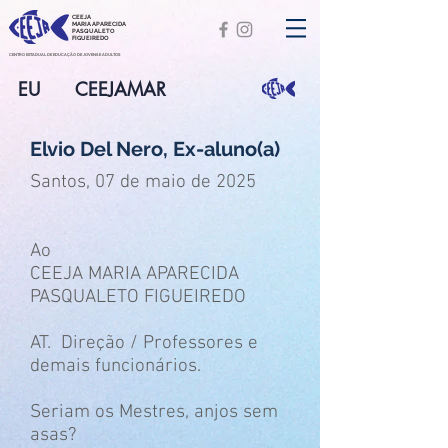
CEEJA
MARIA APARECIDA
PASQUALETO
FIGUEIREDO
CENTRO ESTADUAL DE EDUCAÇÃO DE JOVENS E ADULTOS
EU
CEEJAMAR
Elvio Del Nero, Ex-aluno(a)
Santos, 07 de maio de 2025
Ao
CEEJA MARIA APARECIDA
PASQUALETO FIGUEIREDO
AT. Direção / Professores e
demais funcionários.
Seriam os Mestres, anjos sem
asas?