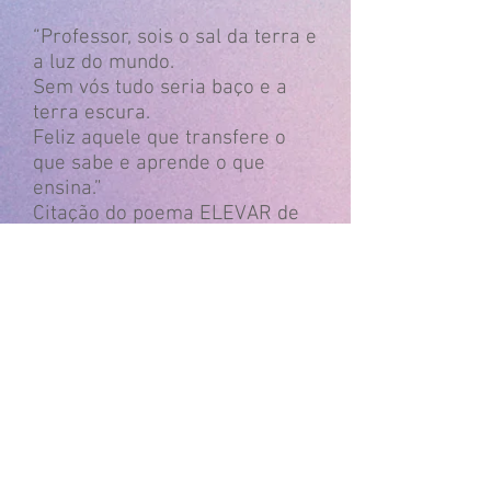
“Professor, sois o sal da terra e
a luz do mundo.
Sem vós tudo seria baço e a
terra escura.
Feliz aquele que transfere o
que sabe e aprende o que
ensina.”
Citação do poema ELEVAR de
Cora Coralina.
E com pequenos passos e com
muitas mãos que se faz uma
Nação. Agradeço a todos que
dedicam seu amor, sua
inteligência e sua energia
nesse espaço de cultura. Vocês
são os ANJOS sem ASAS. Muito
obrigado!!!!!!!!