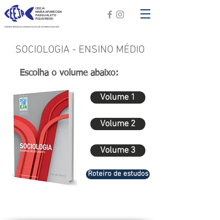
CEEJA
MARIA APARECIDA
PASQUALETO
FIGUEIREDO
CENTRO ESTADUAL DE EDUCAÇÃO DE JOVENS E ADULTOS
SOCIOLOGIA - ENSINO MÉDIO
Escolha o volume abaixo:
Volume 1
Volume 2
Volume 3
Roteiro de estudos