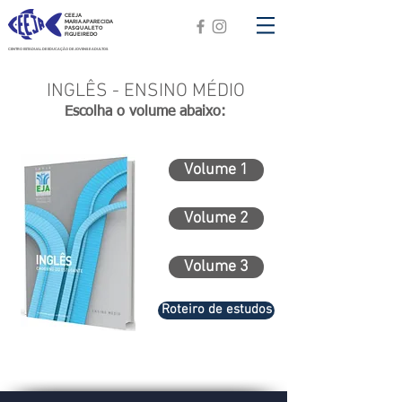
CEEJA
MARIA APARECIDA
PASQUALETO
FIGUEIREDO
CENTRO ESTADUAL DE EDUCAÇÃO DE JOVENS E ADULTOS
INGLÊS - ENSINO MÉDIO
Escolha o volume abaixo:
Volume 1
Volume 2
Volume 3
Roteiro de estudos